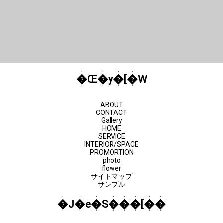
件ギャ
件ギャ
ラリー
ラリー
にUPし
にUPし
ました
まし
た。
�Œ�y�[�W
ABOUT
CONTACT
Gallery
HOME
SERVICE
INTERIOR/SPACE
PROMORTION
photo
flower
サイトマップ
サンプル
�J�e�S���[��