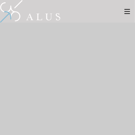
28
28
27
7月
7月
8月
2026
2026
2025
採用情
新しい
新しい
報
事例を2
事例を1
件ギャ
件ギャ
ラリー
ラリー
6
26
にUPし
にUPし
ました
ました
8月
4月
2025
2024
新しい
新しい
事例を8
事例を9