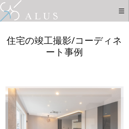
住宅の竣工撮影/コーディネ
ート事例
28
28
27
7月
7月
8月
2026
2026
2025
採用情
新しい
新しい
報
事例を2
事例を1
件ギャ
件ギャ
ラリー
ラリー
6
26
にUPし
にUPし
ました
ました
8月
4月
2025
2024
新しい
新しい
事例を8
事例を9