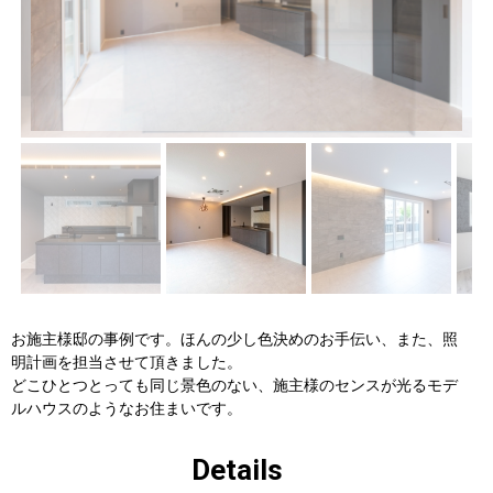
件ギャ
件ギャ
ラリー
ラリー
にUPし
にUPし
ました
まし
た。
お施主様邸の事例です。ほんの少し色決めのお手伝い、また、照
明計画を担当させて頂きました。
どこひとつとっても同じ景色のない、施主様のセンスが光るモデ
ルハウスのようなお住まいです。
Details