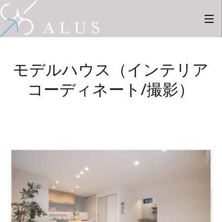
モデルハウス（インテリア
コーディネート/撮影）
28
28
27
7月
7月
8月
2026
2026
2025
採用情
新しい
新しい
報
事例を2
事例を1
件ギャ
件ギャ
ラリー
ラリー
6
26
にUPし
にUPし
ました
ました
8月
4月
2025
2024
新しい
新しい
事例を8
事例を9