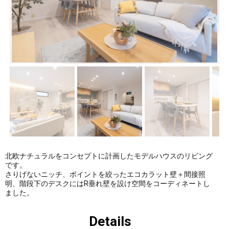
件ギャ
件ギャ
ラリー
ラリー
にUPし
にUPし
ました
まし
た。
北欧ナチュラルをコンセプトに計画したモデルハウスのリビング
です。
さりげないニッチ、ポイントを絞ったエコカラット壁＋間接照
明、階段下のデスクにはR垂れ壁を設け空間をコーディネートし
ました。
Details