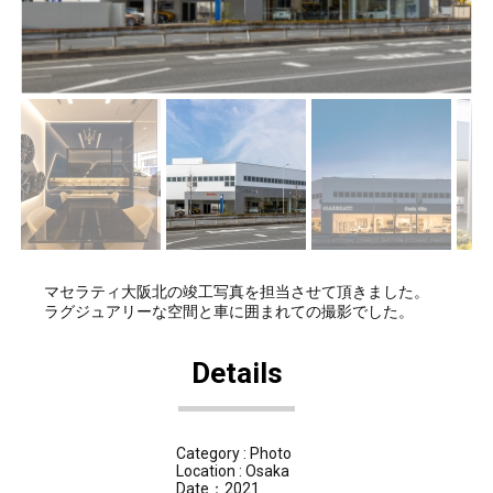
件ギャ
件ギャ
ラリー
ラリー
にUPし
にUPし
ました
まし
た。
マセラティ大阪北の竣工写真を担当させて頂きました。
ラグジュアリーな空間と車に囲まれての撮影でした。
Details
Category : Photo
Location : Osaka
Date：2021