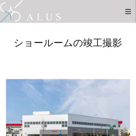
ショールームの竣工撮影
28
28
27
7月
7月
8月
2026
2026
2025
採用情
新しい
新しい
報
事例を2
事例を1
件ギャ
件ギャ
ラリー
ラリー
6
26
にUPし
にUPし
ました
ました
8月
4月
2025
2024
新しい
新しい
事例を8
事例を9