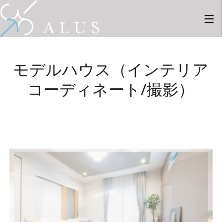
モデルハウス（インテリア
コーディネート/撮影）
28
28
27
7月
7月
8月
2026
2026
2025
採用情
新しい
新しい
報
事例を2
事例を1
件ギャ
件ギャ
ラリー
ラリー
6
26
にUPし
にUPし
ました
ました
8月
4月
2025
2024
新しい
新しい
事例を8
事例を9