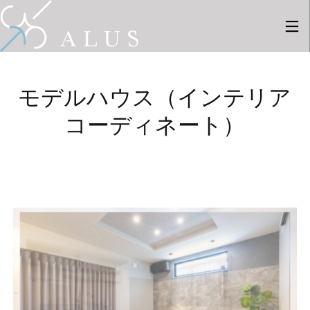
モデルハウス（インテリア
コーディネート）
28
28
27
7月
7月
8月
2026
2026
2025
採用情
新しい
新しい
報
事例を2
事例を1
件ギャ
件ギャ
ラリー
ラリー
6
26
にUPし
にUPし
ました
ました
8月
4月
2025
2024
新しい
新しい
事例を8
事例を9