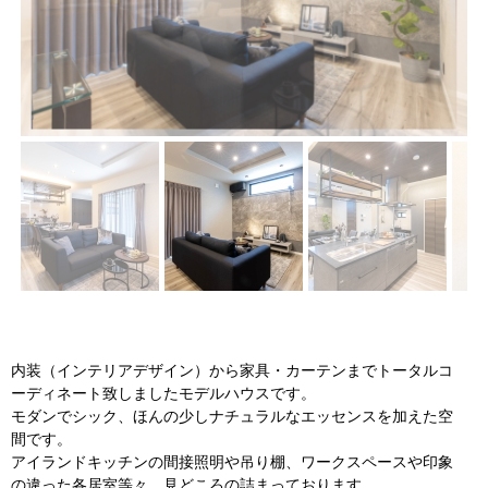
件ギャ
件ギャ
ラリー
ラリー
にUPし
にUPし
ました
まし
た。
内装（インテリアデザイン）から家具・カーテンまでトータルコ
ーディネート致しましたモデルハウスです。
モダンでシック、ほんの少しナチュラルなエッセンスを加えた空
間です。
アイランドキッチンの間接照明や吊り棚、ワークスペースや印象
の違った各居室等々、見どころの詰まっております。