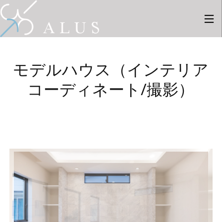
モデルハウス（インテリア
コーディネート/撮影）
28
28
27
7月
7月
8月
2026
2026
2025
採用情
新しい
新しい
報
事例を2
事例を1
件ギャ
件ギャ
ラリー
ラリー
6
26
にUPし
にUPし
ました
ました
8月
4月
2025
2024
新しい
新しい
事例を8
事例を9