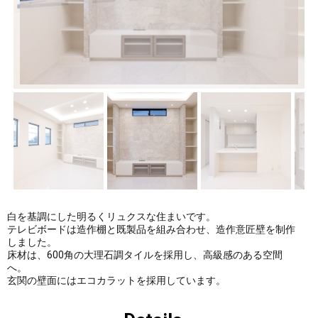
件ギャ
件ギャ
ラリー
ラリー
にUPし
にUPし
ました
まし
た。
白を基調にした明るくリュクスな住まいです。
テレビボードは造作棚と既製品を組み合わせ、造作意匠壁を制作
しました。
床材は、600角の大理石調タイルを採用し、高級感のある空間
へ。
玄関の壁面にはエコカラットを採用しています。